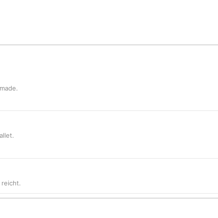
 made.
llet.
reicht.